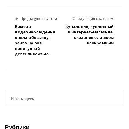
Предыдущая статья
Следую
Предыдущая статья
Следующая статья
Камера
Купальник, купленный
видеонаблюдения
в интернет-магазине,
сняла обезьяну,
оказался слишком
занявшуюся
нескромным
преступной
деятельностью
Рубрики