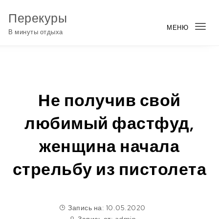
Перейти к содержимому
Перекуры
МЕНЮ
Пер
В минуты отдыха
нав
Не получив свой
любимый фастфуд,
женщина начала
стрельбу из пистолета
Запись на: 10.05.2020