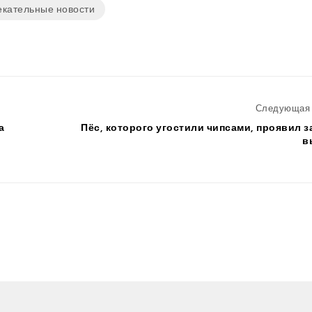
екательные новости
Следующая 
а
Пёс, которого угостили чипсами, проявил 
в