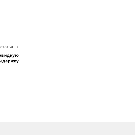
Следующая статья
статья
завидную
ыдержку