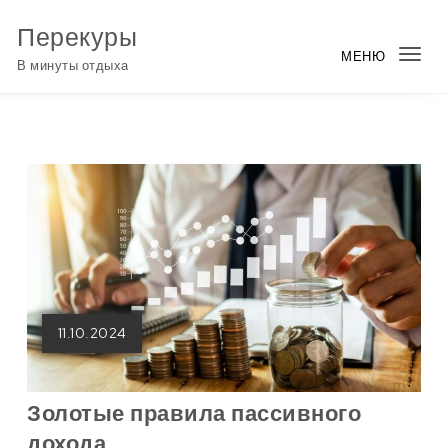
Перейти к содержимому
Перекуры
МЕНЮ
Пер
В минуты отдыха
нав
11.10.2024
Золотые правила пассивного
дохода