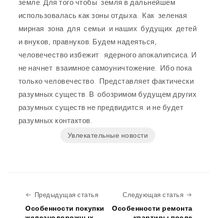
земле. Для того чтобы земля в дальнейшем
использовалась как зоны отдыха. Как зеленая
мирная зона для семьи и наших будущих детей
и внуков, правнуков. Будем надеяться,
человечество избежит ядерного апокалипсиса. И
не начнет взаимное самоуничтожение. Ибо пока
только человечество. Представляет фактически
разумных существ. В обозримом будущем других
разумных существ не предвидится. и не будет
разумных контактов.
Увлекательные новости
Предыдущая статья
Следую
Предыдущая статья
Следующая статья
Особенности покупки
Особенности ремонта
железнодорожных
квартиры после