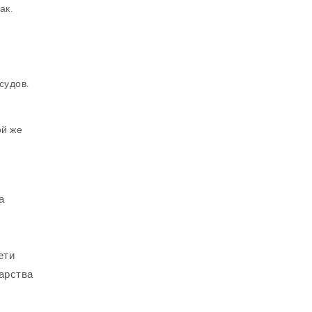
ак.
судов.
ой же
а
ети
арства