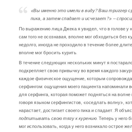
«Вы именно это имели в виду? Ваш триггер 
пика, а затем спадает и исчезает?» — спроси
По выражению лица Джека я увидел, что в голове у 
сам того не осознавая, вполне мог обходиться без 
недолго, иногда не проходило в течение более длите
вполне мог бросить курить.
В течение следующих нескольких минут я постаралс
подкрепляет свою привычку во время каждого закур
каждое физическое ощущение, которым сопровождае
серфингом: ощущения моего пациента напоминали во
для серфинга, которая поможет подняться на волне и
говоря языком серфингистов, «оседлать волну», ко
нарастает, достигает своего пика и спадает. Я объя
подпитывать свою тягу к курению
. Теперь у него
мог использовать, когда у него возникало острое же