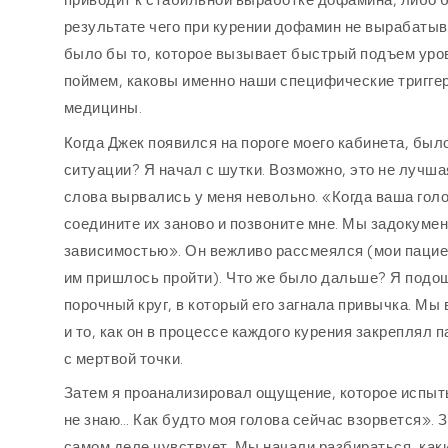
приводит к стабильной выработке дофамина, либо б
результате чего при курении дофамин не вырабаты
было бы то, которое вызывает быстрый подъем уров
поймем, каковы именно наши специфические триггер
медицины.
Когда Джек появился на пороге моего кабинета, было 
ситуации? Я начал с шутки. Возможно, это не лучш
слова вырвались у меня невольно. «Когда ваша голо
соедините их заново и позвоните мне. Мы задокуме
зависимостью». Он вежливо рассмеялся (мои пациен
им пришлось пройти). Что же было дальше? Я подош
порочный круг, в который его загнала привычка. Мы
и то, как он в процессе каждого курения закреплял
с мертвой точки.
Затем я проанализировал ощущение, которое испытыв
не знаю… Как будто моя голова сейчас взорвется». 
самом деле чувствует. Мы начали разбираться, как