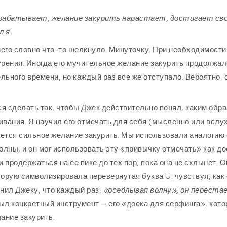
срабатывает, желание закурить нарастает, достигает св
л я.
него словно что-то щелкнуло. Минуточку. При необходимости
курения. Иногда его мучительное желание закурить продолжа
льного времени, но каждый раз все же отступало. Вероятно, 
я сделать так, чтобы Джек действительно понял, каким обра
ивания. Я научил его отмечать для себя (мысленно или вслу
тся сильное желание закурить. Мы использовали аналогию 
лны, и он мог использовать эту «привычку отмечать» как до
 продержаться на ее пике до тех пор, пока она не схлынет. О
торую символизировала перевернутая буква U: чувствуя, как
снил Джеку, что каждый раз,
«оседлывая волну», он переста
 был конкретный инструмент — его «доска для серфинга», кот
лание закурить.