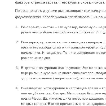
факторы стресса заставят его курить снова и снова.
По сравнению с другими вызывающими привычку в
формировании и поддержании зависимости
, из-за
Во-первых, никотин — стимулятор, поэтому он не 
рулем автомобиля или работая со сложным обору
Во-вторых, курить можно хоть весь день напролет.
организме находится на минимальном уровне. Кури
начальника. И так далее. Тот, кто выкуривает по п
раз в течение дня.
В-третьих, за курение нас не уволят. Это не то же
перерывы на курение немного снижают производит
здоровью, а значит (теоретически), это наше лично
В-четвертых, хотя курение в настоящее время — г
оно не убивает нас быстро. Мы гораздо быстрее т
под кайфом. Да, у курильщика несвежее дыхание, 
мятных конфет. Все же прочие изменения здоровья