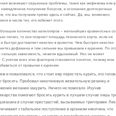
ения возникают серьезные проблемы, такие как эмфизема или р
 немедленное получение бонусов, и осознание долгосрочных
м, что мы получаем прямо здесь и сейчас. Да, мы, возможно,
ся в числе тех, кто избежит этого.
 большое количество капилляров — мельчайших кровеносных со
ко легких, то они покроют площадь теннисного корта, если не
и быстро доставляет никотин в кровоток. Чем быстрее никотин
 синтез дофамина и тем сильнее мы привыкаем к курению. По эт
е сильную зависимость, нежели вдыхаемый. Нос не может
. С учетом всех этих факторов становится понятно, почему мои
збавиться от привычки к курению.
 и пожаловался, что стоит ему перестать курить, его голов
ог бросить. Пробовал никотиновую жевательную резинку и
вения желания закурить. Ничего не помогало. Изучив
екарства помогают бросить курить в лучшем случае лишь тр
оказана в случае пристрастий, вызываемых триггерами. Лек
спечивают стабильное поступление в организм никотина, что