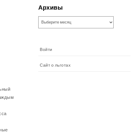
Архивы
Архивы
Войти
Сайт о льготах
льный
каждым
сса
вные