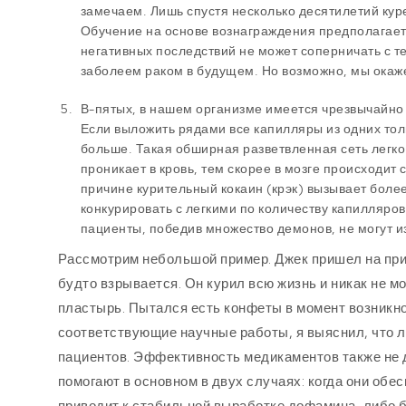
замечаем. Лишь спустя несколько десятилетий кур
Обучение на основе вознаграждения предполагает
негативных последствий не может соперничать с те
заболеем раком в будущем. Но возможно, мы окажем
В-пятых, в нашем организме имеется чрезвычайно
Если выложить рядами все капилляры из одних толь
больше. Такая обширная разветвленная сеть легко 
проникает в кровь, тем скорее в мозге происходит
причине курительный кокаин (крэк) вызывает боле
конкурировать с легкими по количеству капилляров
пациенты, победив множество демонов, не могут и
Рассмотрим небольшой пример. Джек пришел на прием
будто взрывается. Он курил всю жизнь и никак не м
пластырь. Пытался есть конфеты в момент возникно
соответствующие научные работы, я выяснил, что л
пациентов. Эффективность медикаментов также не д
помогают в основном в двух случаях: когда они обе