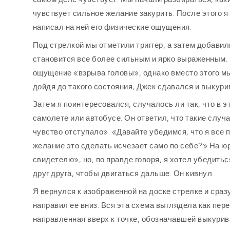
чувствует сильное желание закурить. После этого я
написал на ней его физические ощущения.
Под стрелкой мы отметили триггер, а затем добавил
становится все более сильным и ярко выраженным. 
ощущение «взрыва головы», однако вместо этого мы
дойдя до такого состояния, Джек сдавался и выкури
Затем я поинтересовался, случалось ли так, что в э
самолете или автобусе. Он ответил, что такие случ
чувство отступало». «Давайте убедимся, что я все п
желание это сделать исчезает само по себе?» На 
свидетелю», но, по правде говоря, я хотел убедит
друг друга, чтобы двигаться дальше. Он кивнул.
Я вернулся к изображенной на доске стрелке и сраз
направил ее вниз. Вся эта схема выглядела как пере
направленная вверх к точке, обозначавшей выкурив