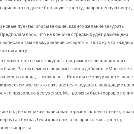
 нарисовал на доске большую стрелку, направленную вверх, 
и новые пункты, описывающие, как его желание закурить
Предполагалось, что на кончике стрелки будет размещено
 написали там «выкуривание сигареты». Потому что каждый 
вал сигарету.
тот момент он не мог закурить, например если находился в
аи были. Затем немного поразмыслил и добавил: «Мне кажетс
равильно понял, — сказал я. — Если вы не закуриваете, ваше
юридическом языке это называется «задавать наводящие воп
ься, что правильно все уяснил. Мы должны были хорошо поним
у же под ее кончиком нарисовал горизонтальную линию, а зат
вернутая буква U или как холм, а не просто как стрелка,
ание сигареты.