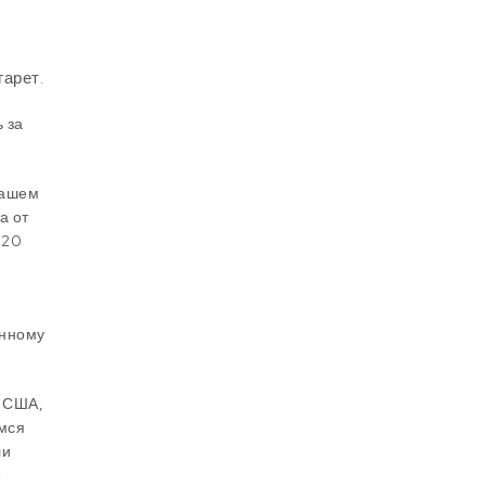
гарет.
 за
нашем
а от
 20
енному
в США,
имся
ли
е