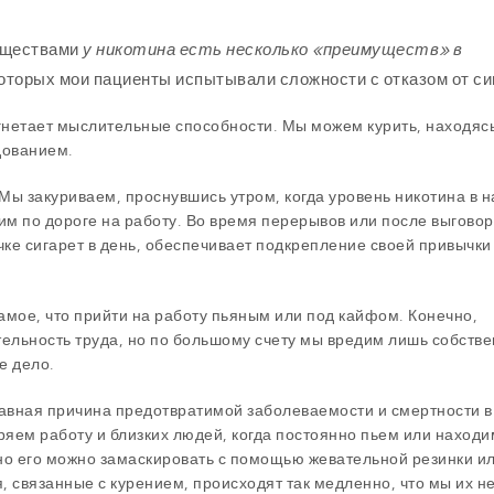
еществами
у никотина есть несколько «преимуществ» в
 которых мои пациенты испытывали сложности с отказом от си
угнетает мыслительные способности. Мы можем курить, находясь
дованием.
 Мы закуриваем, проснувшись утром, когда уровень никотина в 
м по дороге на работу. Во время перерывов или после выговор
ачке сигарет в день, обеспечивает подкрепление своей привычки
 самое, что прийти на работу пьяным или под кайфом. Конечно,
ельность труда, но по большому счету мы вредим лишь собств
е дело.
лавная причина предотвратимой заболеваемости и смертности 
еряем работу и близких людей, когда постоянно пьем или наход
но его можно замаскировать с помощью жевательной резинки и
, связанные с курением, происходят так медленно, что мы их н