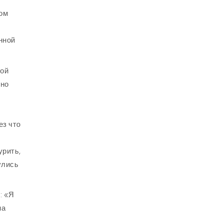
вом
нной
той
 но
ез что
урить,
улись
: «Я
на