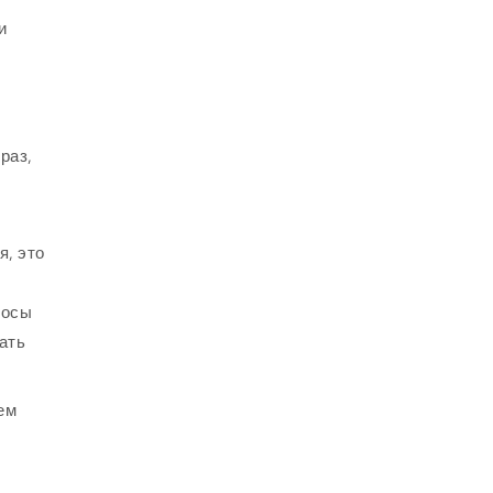
и
раз,
я, это
росы
ать
ем