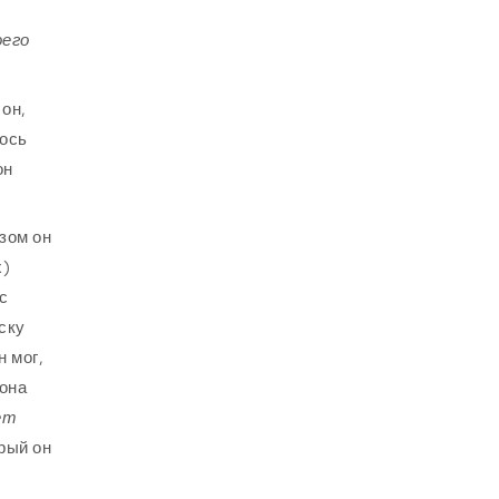
оего
 он,
лось
он
зом он
х)
с
ску
н мог,
 она
ет
орый он