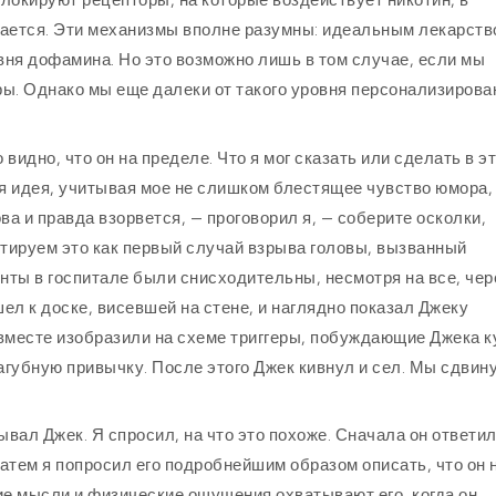
локируют рецепторы, на которые воздействует никотин, в
вается. Эти механизмы вполне разумны: идеальным лекарст
ня дофамина. Но это возможно лишь в том случае, если мы
ы. Однако мы еще далеки от такого уровня персонализирова
видно, что он на пределе. Что я мог сказать или сделать в э
ая идея, учитывая мое не слишком блестящее чувство юмора,
ва и правда взорвется, — проговорил я, — соберите осколки,
нтируем это как первый случай взрыва головы, вызванный
ты в госпитале были снисходительны, несмотря на все, чер
ел к доске, висевшей на стене, и наглядно показал Джеку
 вместе изобразили на схеме триггеры, побуждающие Джека к
 пагубную привычку. После этого Джек кивнул и сел. Мы сдвин
ал Джек. Я спросил, на что это похоже. Сначала он ответил
Затем я попросил его подробнейшим образом описать, что он 
ие мысли и физические ощущения охватывают его, когда он