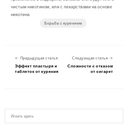
чистым никотином, или с лекарствами на основе
никотина.
Борьба с курением
Предыдущая статья
Следую
Предыдущая статья
Следующая статья
Эффект пластыря и
Сложности с отказом
таблеток от курения
от сигарет