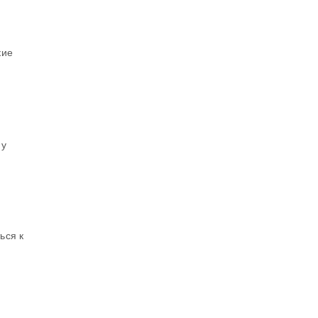
кие
му
ься к