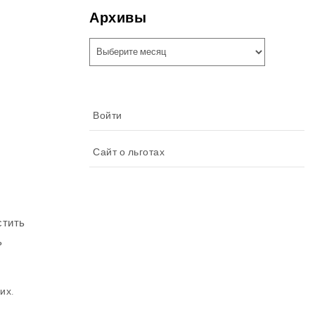
Архивы
Архивы
Войти
Сайт о льготах
стить
ь
их.