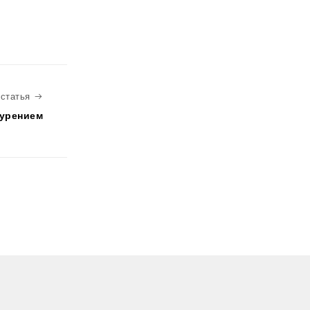
Следующая статья
статья
курением