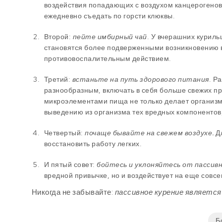
воздействия попадающих с воздухом канцерогенов
ежедневно съедать по горсти клюквы.
Второй:
пейте имбирный чай
. У вчерашних куриль
становятся более подверженными возникновению 
противовоспалительным действием.
Третий:
встаньте на путь здорового питания
. Р
разнообразным, включать в себя больше свежих п
микроэлементами пища не только делает организм 
выведению из организма тех вредных компонентов,
Четвертый:
почаще бывайте на свежем воздухе.
Д
восстановить работу легких.
И пятый совет:
бойтесь и уклоняйтесь от пассивн
вредной привычке, но и воздействует на еще совс
Никогда не забывайте
:
пассивное курение является 
Б