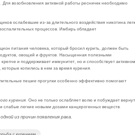
. Для возобновления активной работы ресничек необходимо
щиков ослабевшие из-за длительного воздействия никотина лег
воспалительных процессов. Имбирь обладает
ацион питания человека, который бросил курить, должен быть
родуктов, овощей и фруктов. Насыщенная полезными
крепче и поддерживает иммунитет, но и способствует активно
 которые копились в нем за время курения.
лительные пешие прогулки особенно эффективно помогают
ого курения
. Оно не только ослабляет волю и побуждает вернут
ем слабые легкие новыми дозами канцерогенных веществ.
одной из причин появления рака.
орьба с курением