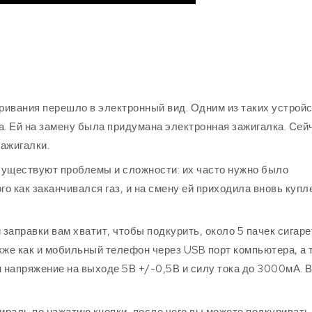
ривания перешло в электронный вид. Одним из таких устрой
а. Ей на замену была придумана электронная зажигалка. Сей
ажигалки.
существуют проблемы и сложности: их часто нужно было
го как заканчивался газ, и на смену ей приходила вновь купл
заправки вам хватит, чтобы подкурить, около 5 пачек сигаре
кже как и мобильный телефон через USB порт компьютера, а 
 напряжение на выходе 5В +/-0,5В и силу тока до 3000мА. 
раль по нажатию кнопки, после чего вы можете подкуривать