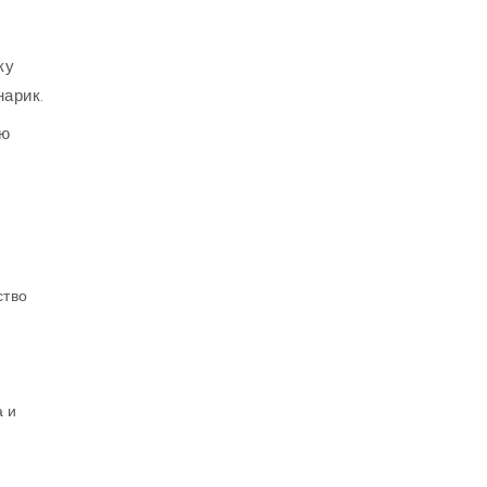
ку
нарик.
ую
ство
а и