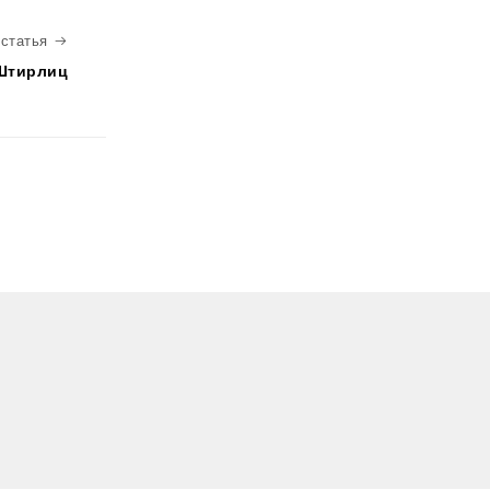
Следующая статья
статья
 Штирлиц