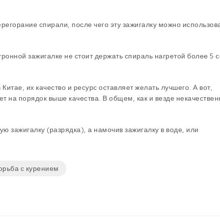
регорание спирали, после чего эту зажигалку можно использов
тронной зажигалке не стоит держать спираль нагретой более 5 
Китае, их качество и ресурс оставляет желать лучшего. А вот,
дет на порядок выше качества. В общем, как и везде некачестве
ю зажигалку (разрядка), а намочив зажигалку в воде, или
орьба с курением