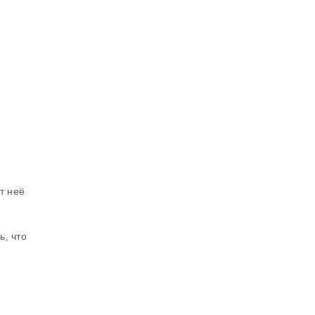
т неё
ь, что