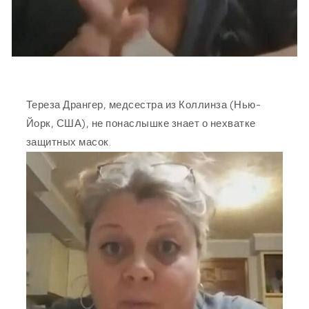
Тереза Дрангер, медсестра из Коллинза (Нью-
Йорк, США), не понаслышке знает о нехватке
защитных масок.