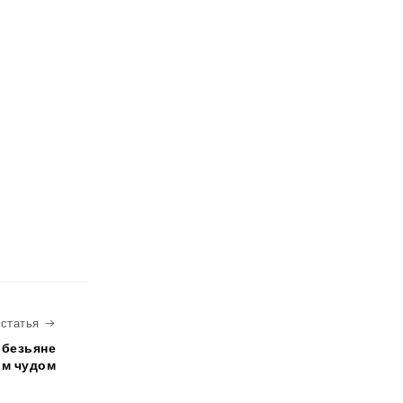
Следующая статья
статья
обезьяне
м чудом