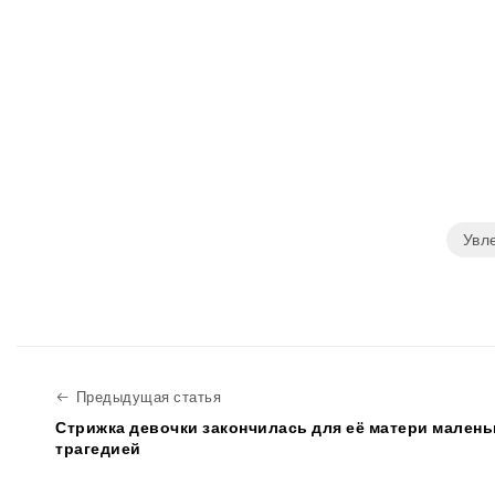
Увл
Предыдущая статья
Предыдущая статья
Стрижка девочки закончилась для её матери малень
трагедией