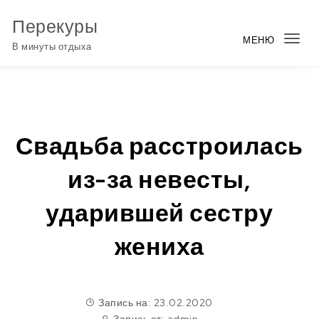
Перейти к содержимому
Перекуры
МЕНЮ
Пер
В минуты отдыха
нав
Свадьба расстроилась
из-за невесты,
ударившей сестру
жениха
Запись на: 23.02.2020