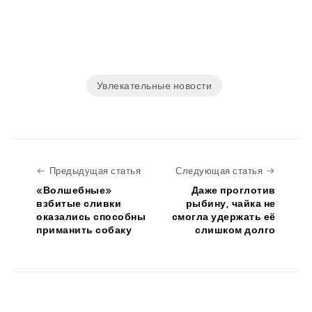
Увлекательные новости
Предыдущая статья
Следую
Предыдущая статья
Следующая статья
«Волшебные»
Даже проглотив
взбитые сливки
рыбину, чайка не
оказались способны
смогла удержать её
приманить собаку
слишком долго