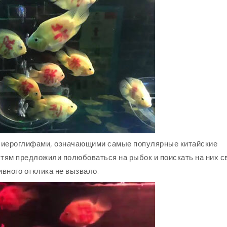
сь иероглифами, означающими самые популярные китайские
остям предложили полюбоваться на рыбок и поискать на них 
вного отклика не вызвало.