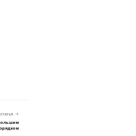
Следующая статья
статья
 большим
орядком