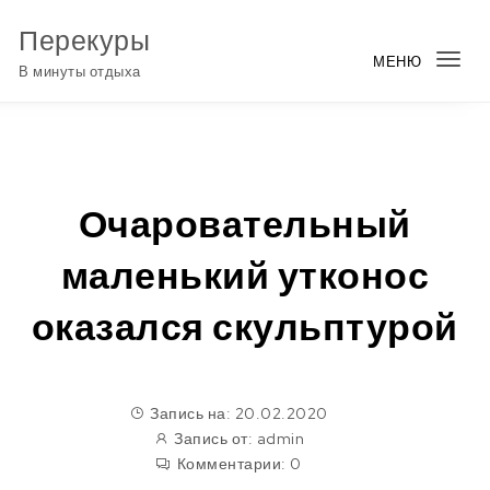
Перейти к содержимому
Перекуры
МЕНЮ
Пер
В минуты отдыха
нав
Очаровательный
маленький утконос
оказался скульптурой
Запись на: 20.02.2020
Запись от:
admin
Комментарии:
0