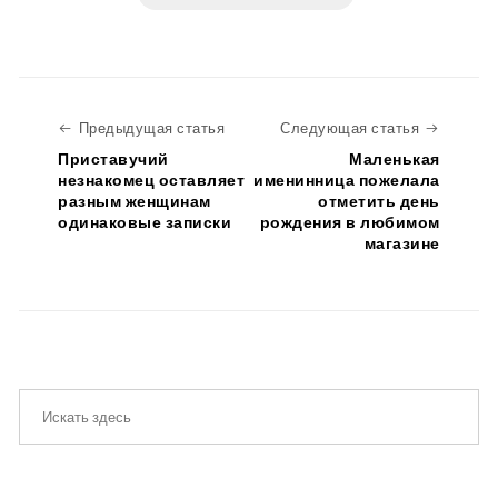
Предыдущая статья
Следую
Предыдущая статья
Следующая статья
Приставучий
Маленькая
незнакомец оставляет
именинница пожелала
разным женщинам
отметить день
одинаковые записки
рождения в любимом
магазине