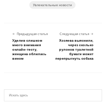
Увлекательные новости
Предыдущая статья
Следую
Предыдущая статья
Следующая статья
Уделив слишком
Хозяева выяснили,
много внимания
через сколько
онлайн-тесту,
рулонов туалетной
женщина облилась
бумаги может
вином
перепрыгнуть собака