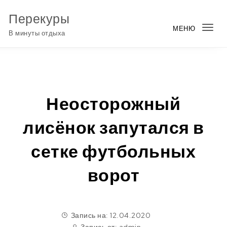
Перейти к содержимому
Перекуры
МЕНЮ
Пер
В минуты отдыха
нав
Неосторожный
лисёнок запутался в
сетке футбольных
ворот
Запись на: 12.04.2020