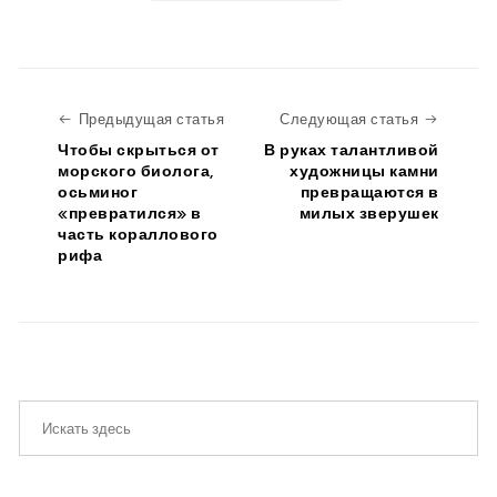
Предыдущая статья
Следую
Предыдущая статья
Следующая статья
Чтобы скрыться от
В руках талантливой
морского биолога,
художницы камни
осьминог
превращаются в
«превратился» в
милых зверушек
часть кораллового
рифа