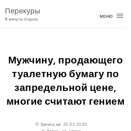
Перейти к содержимому
Перекуры
МЕНЮ
Пер
В минуты отдыха
нав
Мужчину, продающего
туалетную бумагу по
запредельной цене,
многие считают гением
Запись на: 25.03.2020