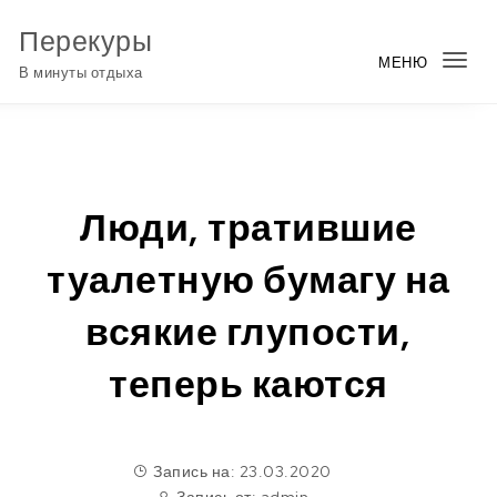
Перейти к содержимому
Перекуры
МЕНЮ
Пер
В минуты отдыха
нав
Люди, тратившие
туалетную бумагу на
всякие глупости,
теперь каются
Запись на: 23.03.2020