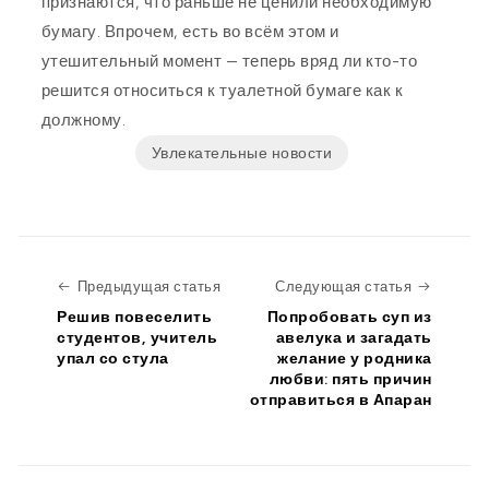
признаются, что раньше не ценили необходимую
бумагу. Впрочем, есть во всём этом и
утешительный момент — теперь вряд ли кто-то
решится относиться к туалетной бумаге как к
должному.
Увлекательные новости
Предыдущая статья
Следую
Предыдущая статья
Следующая статья
Решив повеселить
Попробовать суп из
студентов, учитель
авелука и загадать
упал со стула
желание у родника
любви: пять причин
отправиться в Апаран