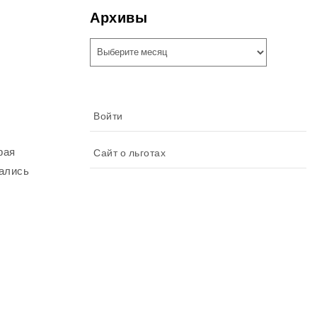
Архивы
Архивы
Войти
рая
Сайт о льготах
зались