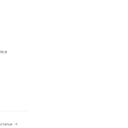
ти и
Следующая статья
статья