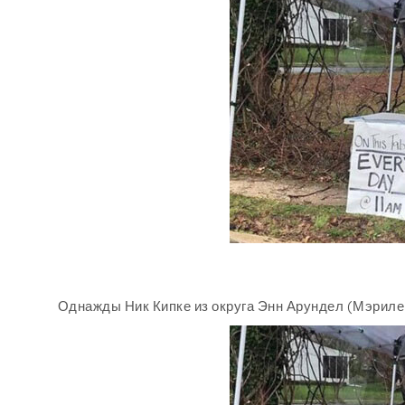
Однажды Ник Кипке из округа Энн Арундел (Мэрилен