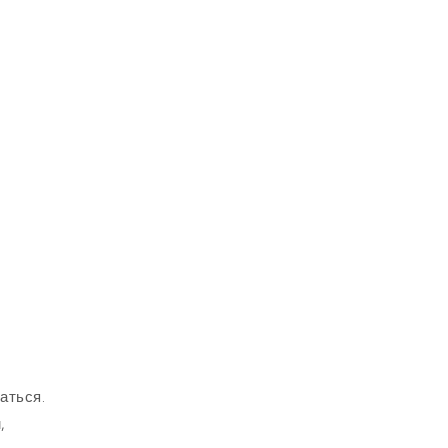
аться.
,