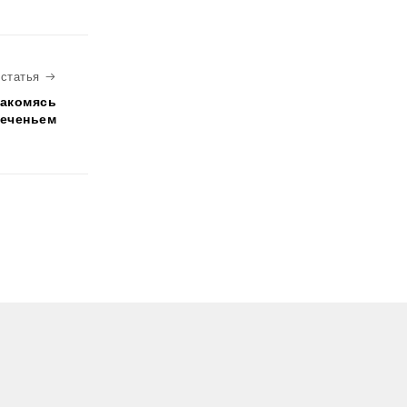
Следующая статья
статья
лакомясь
еченьем