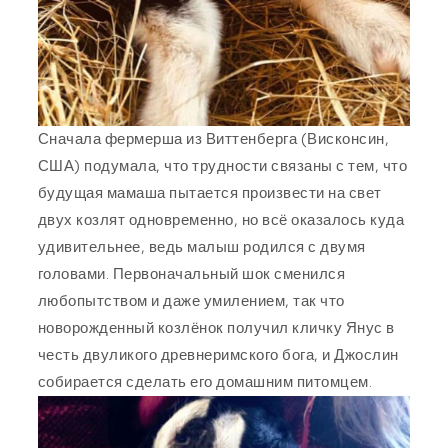
Сначала фермерша из Виттенберга (Висконсин,
США) подумала, что трудности связаны с тем, что
будущая мамаша пытается произвести на свет
двух козлят одновременно, но всё оказалось куда
удивительнее, ведь малыш родился с двумя
головами. Первоначальный шок сменился
любопытством и даже умилением, так что
новорожденный козлёнок получил кличку Янус в
честь двуликого древнеримского бога, и Джослин
собирается сделать его домашним питомцем.