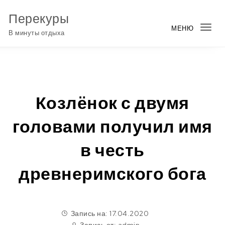
Перейти к содержимому
Перекуры
МЕНЮ
Пер
В минуты отдыха
нав
Козлёнок с двумя
головами получил имя
в честь
древнеримского бога
Запись на: 17.04.2020