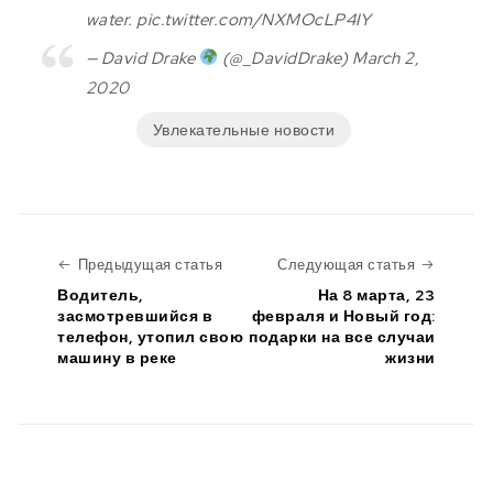
water. pic.twitter.com/NXMOcLP4IY
— David Drake
(@_DavidDrake) March 2,
2020
Увлекательные новости
Предыдущая статья
Следую
Предыдущая статья
Следующая статья
Водитель,
На 8 марта, 23
засмотревшийся в
февраля и Новый год:
телефон, утопил свою
подарки на все случаи
машину в реке
жизни