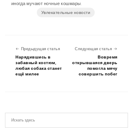
иногда мучают ночные кошмары.
Увлекательные новости
Предыдущая статья
Следую
Предыдущая статья
Следующая статья
Нарядившись в
Вовремя
забавный костюм,
открывшаяся дверь
любая собака станет
помогла мячу
ещё милее
совершить побег