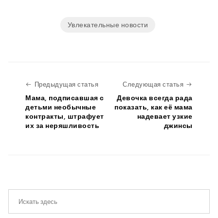
Увлекательные новости
Предыдущая статья
Следую
Предыдущая статья
Следующая статья
Мама, подписавшая с
Девочка всегда рада
детьми необычные
показать, как её мама
контракты, штрафует
надевает узкие
их за неряшливость
джинсы