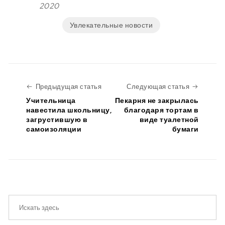
2020
Увлекательные новости
Предыдущая статья
Следую
Предыдущая статья
Следующая статья
Учительница
Пекарня не закрылась
навестила школьницу,
благодаря тортам в
загрустившую в
виде туалетной
самоизоляции
бумаги