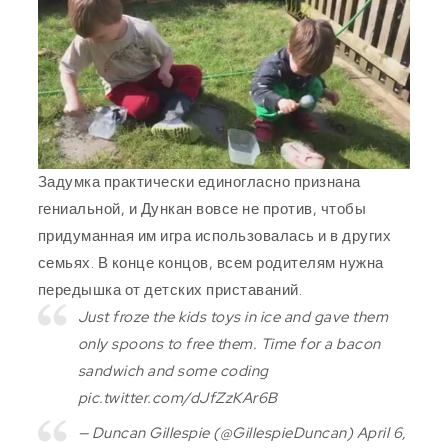
Задумка практически единогласно признана
гениальной, и Дункан вовсе не против, чтобы
придуманная им игра использовалась и в других
семьях. В конце концов, всем родителям нужна
передышка от детских приставаний.
Just froze the kids toys in ice and gave them
only spoons to free them. Time for a bacon
sandwich and some coding
pic.twitter.com/dJfZzKAr6B
— Duncan Gillespie (@GillespieDuncan) April 6,