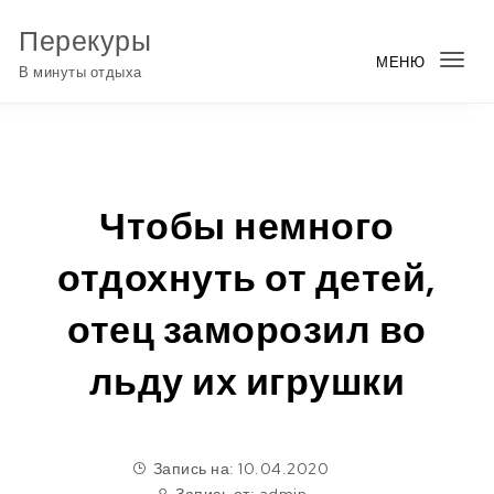
Перейти к содержимому
Перекуры
МЕНЮ
Пер
В минуты отдыха
нав
Чтобы немного
отдохнуть от детей,
отец заморозил во
льду их игрушки
Запись на: 10.04.2020