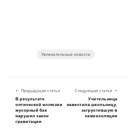
Увлекательные новости
Предыдущая статья
Следую
Предыдущая статья
Следующая статья
В результате
Учительница
оптической иллюзии
навестила школьницу,
мусорный бак
загрустившую в
нарушил закон
самоизоляции
гравитации