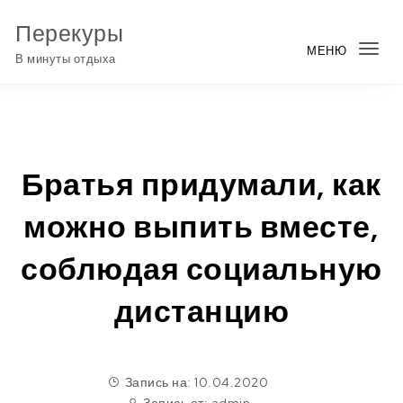
Перейти к содержимому
Перекуры
МЕНЮ
Пер
В минуты отдыха
нав
Братья придумали, как
можно выпить вместе,
соблюдая социальную
дистанцию
Запись на: 10.04.2020