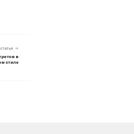
Следующая статья
статья
третов в
ом стиле