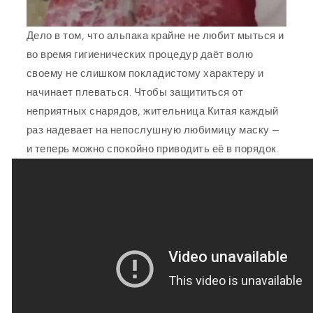
Дело в том, что альпака крайне не любит мыться и
во время гигиенических процедур даёт волю
своему не слишком покладистому характеру и
начинает плеваться. Чтобы защититься от
неприятных снарядов, жительница Китая каждый
раз надевает на непослушную любимицу маску —
и теперь можно спокойно приводить её в порядок.