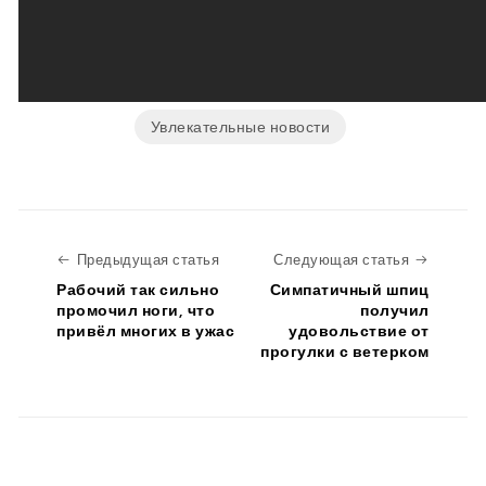
Увлекательные новости
Предыдущая статья
Следую
Предыдущая статья
Следующая статья
Рабочий так сильно
Симпатичный шпиц
промочил ноги, что
получил
привёл многих в ужас
удовольствие от
прогулки с ветерком