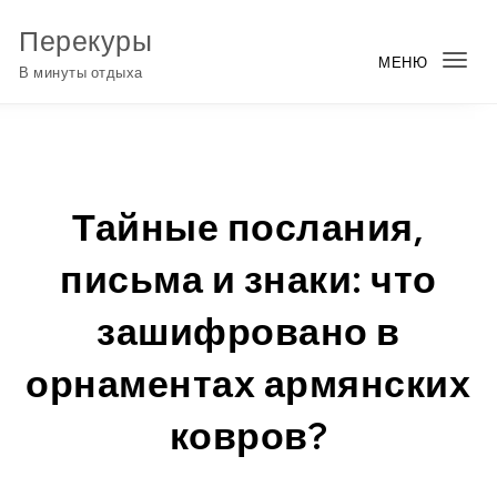
Перейти к содержимому
Перекуры
МЕНЮ
Пер
В минуты отдыха
нав
Тайные послания,
письма и знаки: что
зашифровано в
орнаментах армянских
ковров?