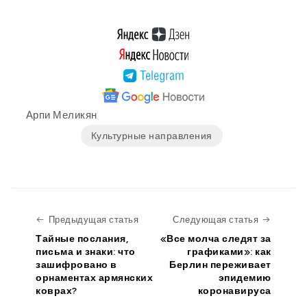
Арпи Меликян
Культурные направления
Предыдущая статья
Следую
Предыдущая статья
Следующая статья
Тайные послания,
«Все молча следят за
письма и знаки: что
графиками»: как
зашифровано в
Берлин переживает
орнаментах армянских
эпидемию
коврах?
коронавируса