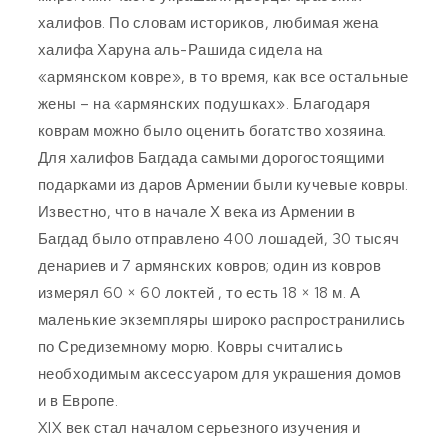
халифов. По словам историков, любимая жена
халифа Харуна аль-Рашида сидела на
«армянском ковре», в то время, как все остальные
жены – на «армянских подушках». Благодаря
коврам можно было оценить богатство хозяина.
Для халифов Багдада самыми дорогостоящими
подарками из даров Армении были кучевые ковры.
Известно, что в начале Х века из Армении в
Багдад было отправлено 400 лошадей, 30 тысяч
денариев и 7 армянских ковров; один из ковров
измерял 60 × 60 локтей , то есть 18 × 18 м. А
маленькие экземпляры широко распространились
по Средиземному морю. Ковры считались
необходимым аксессуаром для украшения домов
и в Европе.
XIX век стал началом серьезного изучения и