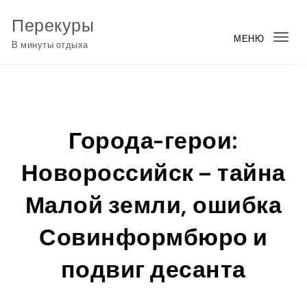
Перейти к содержимому
Перекуры
МЕНЮ
Пер
В минуты отдыха
нав
Города-герои:
Новороссийск – тайна
Малой земли, ошибка
Совинформбюро и
подвиг десанта