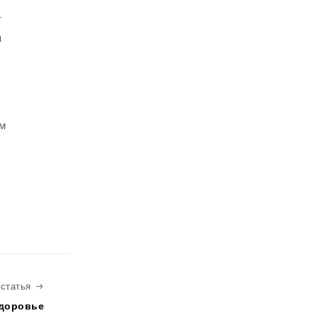
т
я
ым
Следующая статья
статья
доровье