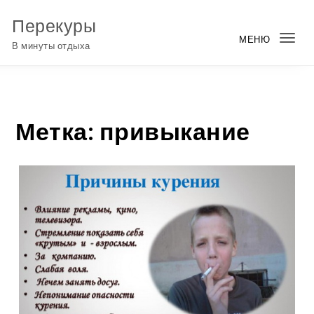
Перейти к содержимому
Перекуры
МЕНЮ
Пер
В минуты отдыха
нав
Метка:
привыкание